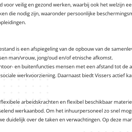
ntwikkeling
it van personeel continu. Waar nodig scholen we bij en ver
ovenaan. Wij werken volgens VCA op de projectlocaties en
a.
voor veilig en gezond werken, waarbij ook het welzijn ee
en die nodig zijn, waaronder persoonlijke beschermingsmi
opleidingen.
tand is een afspiegeling van de opbouw van de samenlevin
en man/vrouw, jong/oud en/of etnische afkomst.
ntoor- en buitenfuncties mensen met een afstand tot de a