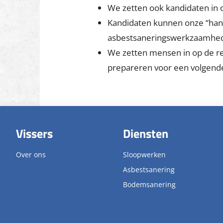
deze manier hopen overheden zo
Bij Social Return on Investment 
gemaakt over de wijze van het i
Voor Vissers houdt dit in dat we 
uitvoeringsinstanties en advie
inzetten. In de praktijk zijn er 
Het komt voor dat we kandida
We zetten ook kandidaten in 
Kandidaten kunnen onze “hands
asbestsaneringswerkzaamhe
We zetten mensen in op de re
prepareren voor een volgende