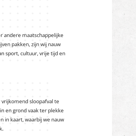
nsen aan leerlingen en stagiaires.
ieel standby te hebben. Hierdoor
ijk te laten wennen aan de
er krijgen ze de kans om
er andere maatschappelijke
jven pakken, zijn wij nauw
 sport, cultuur, vrije tijd en