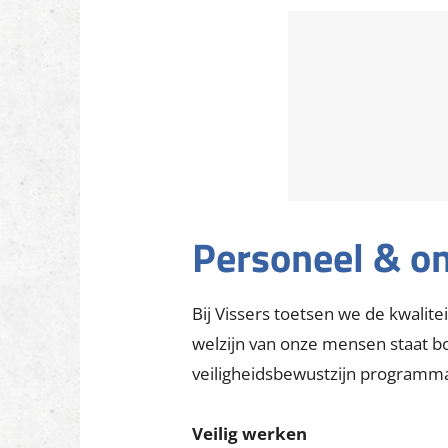
Personeel & ontwikkeling
Maatschappelijke initiatieven
Recycling
SROI: Social Return On Inves