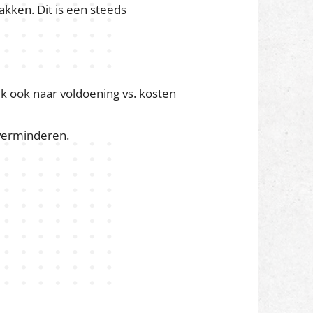
ven winst voor
mens
,
milieu
en
 we door innovatie, acceptatie en
kken. Dit is een steeds
ijk ook naar voldoening vs. kosten
 verminderen.