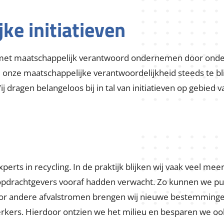
sociale werkvoorziening. Daarnaast biedt Vissers actief ka
m flexibele arbeidskrachten en flexibel beschikbaar mater
selend werkaanbod. Om het inhuurpersoneel zo snel mogel
duidelijk over de taken en verwachtingen. Op deze mani
ke initiatieven
est met maatschappelijk verantwoord ondernemen door ond
 onze maatschappelijke verantwoordelijkheid steeds te bli
 dragen belangeloos bij in tal van initiatieven op gebied van