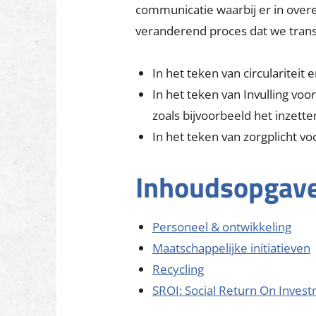
Duurzaamh
Het duurzaam ondernemen houdt i
bedrijf
. We streven dus profijt n
communicatie waarbij er in over
veranderend proces dat we tran
In het teken van circularite
In het teken van Invulling voor
zoals bijvoorbeeld het inzett
In het teken van zorgplicht 
Inhoudsopgav