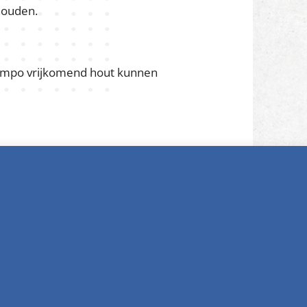
t aan betaald werk te helpen.
 opdrachtverstrekking spelregels
we vaak al contact met
waarin we kandidaten kunnen
turn:
tbewegingen.
houden.
 tempo vrijkomend hout kunnen