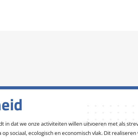
Diensten
Over ons
Re