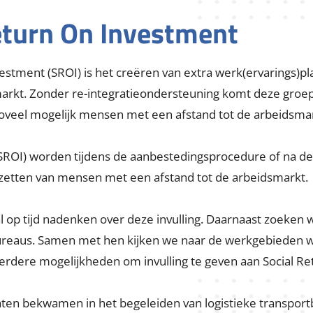
perts in recycling. In de praktijk blijken wij vaak veel mee
pdrachtgevers vooraf hadden verwacht. Zo kunnen we pui
or andere afvalstromen brengen wij nieuwe bestemmingen
ers. Hierdoor ontzien we het milieu en besparen we oo
eturn On Investment
vestment (SROI) is het creëren van extra werk(ervarings)
smarkt. Zonder re-integratieondersteuning komt deze groe