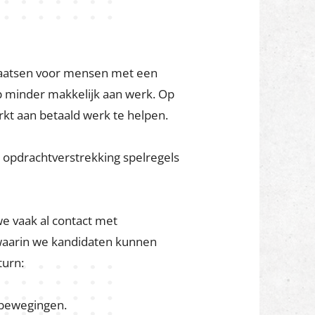
r vrijkomend sloopafval te
n en grond vaak ter plekke
 in kaart, waarbij we nauw
k.
plaatsen voor mensen met een
p minder makkelijk aan werk. Op