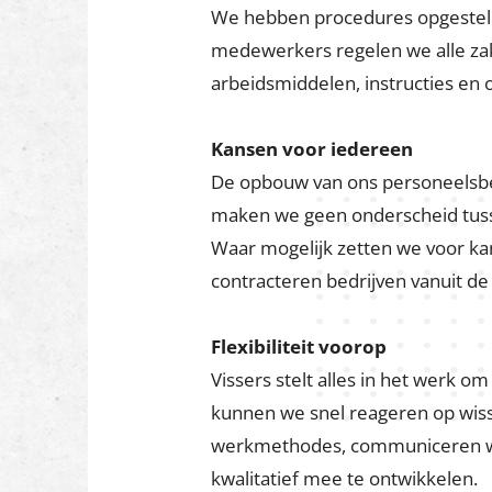
Personeel & o
Bij Vissers toetsen we de kwalite
welzijn van onze mensen staat b
veiligheidsbewustzijn programm
Veilig werken
We hebben procedures opgesteld 
medewerkers regelen we alle zak
arbeidsmiddelen, instructies en 
Kansen voor iedereen
De opbouw van ons personeelsbes
maken we geen onderscheid tuss
Waar mogelijk zetten we voor ka