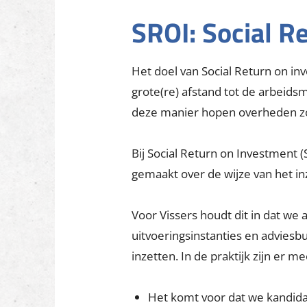
onderwijs.
Recycling
Naast sloopexperts zijn wij ook ex
kunnen hergebruiken dan onze o
opnieuw gebruiken. Maar ook vo
samenwerken met de eindverwerk
SROI: Social R
Het doel van Social Return on in
grote(re) afstand tot de arbeid