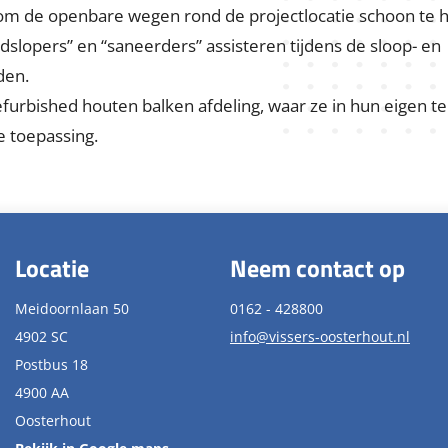
veel mogelijk mensen met een afstand tot de arbeidsmark
(SROI) worden tijdens de aanbestedingsprocedure of na de
nzetten van mensen met een afstand tot de arbeidsmarkt.
al op tijd nadenken over deze invulling. Daarnaast zoeken 
sbureaus. Samen met hen kijken we naar de werkgebieden 
meerdere mogelijkheden om invulling te geven aan Social Re
ten bekwamen in het begeleiden van logistieke transpor
om de openbare wegen rond de projectlocatie schoon te 
lopers” en “saneerders” assisteren tijdens de sloop- en
den.
furbished houten balken afdeling, waar ze in hun eigen
 toepassing.