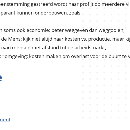
eid
n dat we onze activiteiten willen uitvoeren met als stre
a op sociaal, ecologisch en economisch vlak. Dit realiseren
eenstemming gestreefd wordt naar profijt op meerdere vla
sparant kunnen onderbouwen, zoals:
it en soms ook economie: beter weggeven dan weggooien;
 de Mens: kijk niet altijd naar kosten vs. productie, maar k
en van mensen met afstand tot de arbeidsmarkt;
voor omgeving: kosten maken om overlast voor de buurt te
e