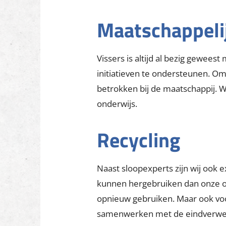
contracteren bedrijven vanuit de 
Flexibiliteit voorop
Vissers stelt alles in het werk o
kunnen we snel reageren op wis
werkmethodes, communiceren we 
kwalitatief mee te ontwikkelen.
Maatschappelij
Vissers is altijd al bezig gewe
initiatieven te ondersteunen. Om
betrokken bij de maatschappij. Wij