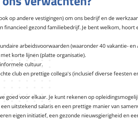
n ons verwachten?
 (ook op andere vestigingen) om ons bedrijf en de werkza
 financieel gezond familiebedrijf. Je bent welkom, hoort er
undaire arbeidsvoorwaarden (waaronder 40 vakantie- en At
met korte lijnen (platte organisatie).
informele cultuur.
 club en prettige collega's (inclusief diverse feesten en 
we goed voor elkaar. Je kunt rekenen op opleidingsmogel
een uitstekend salaris en een prettige manier van samenw
ren eigen initiatief, een gezonde nieuwsgierigheid en een