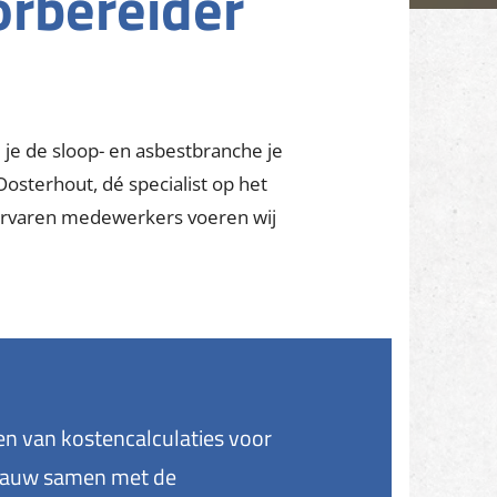
orbereider
 je de sloop- en asbestbranche je
Oosterhout, dé specialist op het
ervaren medewerkers voeren wij
ken van kostencalculaties voor
j nauw samen met de