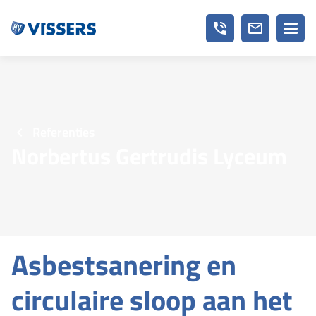
phone_in_talk
mail_outline
Referenties
Norbertus Gertrudis Lyceum
Asbestsanering en
circulaire sloop aan het