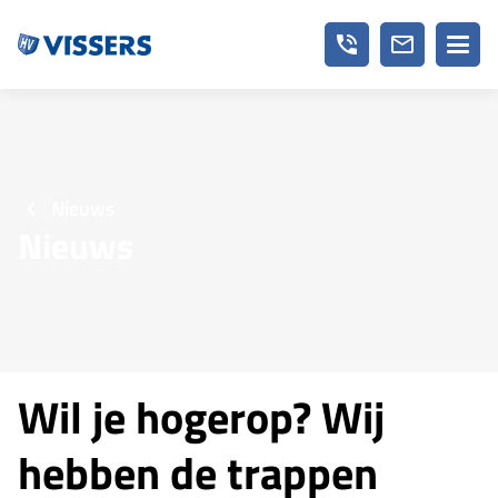
phone_in_talk
mail_outline
Nieuws
Nieuws
Wil je hogerop? Wij
hebben de trappen