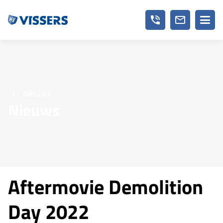
phone_in_talk
mail_outline
Nieuws
Nieuws
Aftermovie Demolition
Day 2022